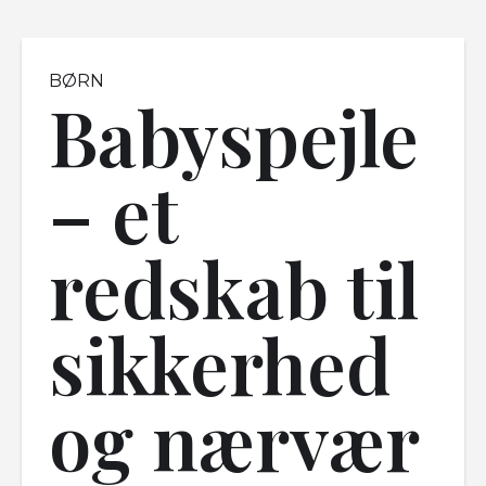
BØRN
Babyspejle
– et
redskab til
sikkerhed
og nærvær