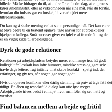
billede. Måske bidrager du til, at andre får en bedre dag, at en proces
kører gnidningsfrit, eller at virksomheden når sine mål. Når du forstår,
hvordan din indsats gør en forskel, bliver arbejdet mere
tilfredsstillende.
Du kan også skabe mening ved at sætte personlige mål. Det kan være
at blive bedre til en bestemt opgave, tage ansvar for et projekt eller
hjælpe en kollega. Små succeser giver en følelse af fremdrift – og det
er en vigtig kilde til arbejdsglæde.
Dyrk de gode relationer
Relationer på arbejdspladsen betyder mere, end mange tror. Et godt
kollegialt fællesskab kan løfte humøret, mindske stress og gøre selv
travle dage lettere. Tag initiativ til at skabe kontakt – spørg ind, del
erfaringer, og giv ros, når nogen gør noget godt.
Hvis du oplever konflikter eller dårlig stemning, så prøv at tage fat i det
tidligt. En åben og respektfuld dialog kan ofte løse meget.
Arbejdsglæde trives bedst i et miljø, hvor man føler sig set, hørt og
værdsat.
Find balancen mellem arbejde og fritid