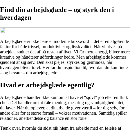
Find din arbejdsglæde – og styrk den i
hverdagen
Arbejdsglæde er ikke bare et moderne buzzword – det er en afgørende
faktor for både trivsel, produktivitet og livskvalitet. Når vi trives på
arbejdet, smitter det af på resten af livet. Vi får mere energi, bliver mere
kreative og håndterer udfordringer bedre. Men arbejdsglæde kommer
sjældent af sig selv. Den skal plejes, styrkes og genfindes, når
hverdagen bliver travl. Her får du inspiration til, hvordan du kan finde
– og bevare – din arbejdsglæde.
Hvad er arbejdsglæde egentlig?
Arbejdsglæde handler ikke kun om at have et “sjovt” job eller en flink
chef. Det handler om at føle mening, mestring og samhørighed i det,
du laver. Når du oplever, at dit arbejde giver værdi – for dig selv, for
andre eller for et større formål – vokser motivationen. Samtidig spiller
relationer, anerkendelse og balance en stor rolle.
Tænk over, hvornår du sidst gik hjem fra arbejde med en følelse af