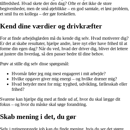
tilfredshed. Hvad skete der den dag? Ofte er det ikke de store
begivenheder, men de små øjeblikke – en god samtale, et løst problem,
et smil fra en kollega – der gør forskellen.
Kend dine værdier og drivkræfter
For at finde arbejdsglæden må du kende dig selv. Hvad motiverer dig?
Er det at skabe resultater, hjælpe andre, lære nyt eller have frihed til at
forme din egen dag? Når du ved, hvad der driver dig, bliver det lettere
at justere din hverdag, så den passer bedre til dine behov.
Prøv at stille dig selv disse spørgsmål:
Hvornår føler jeg mig mest engageret i mit arbejde?
Hvilke opgaver giver mig energi – og hvilke dræner mig?
Hvad betyder mest for mig: tryghed, udvikling, fællesskab eller
frihed?
Svarene kan hjælpe dig med at finde ud af, hvor du skal lægge dit
fokus – og hvor du måske skal søge forandring.
Skab mening i det, du gør
Selv i rutineprægede job kan du finde mening, hvis du ser det større