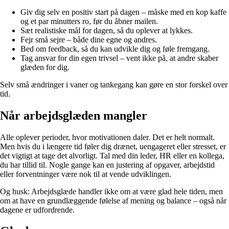
Giv dig selv en positiv start på dagen – måske med en kop kaffe
og et par minutters ro, før du åbner mailen.
Sæt realistiske mål for dagen, så du oplever at lykkes.
Fejr små sejre – både dine egne og andres.
Bed om feedback, så du kan udvikle dig og føle fremgang.
Tag ansvar for din egen trivsel – vent ikke på, at andre skaber
glæden for dig.
Selv små ændringer i vaner og tankegang kan gøre en stor forskel over
tid.
Når arbejdsglæden mangler
Alle oplever perioder, hvor motivationen daler. Det er helt normalt.
Men hvis du i længere tid føler dig drænet, uengageret eller stresset, er
det vigtigt at tage det alvorligt. Tal med din leder, HR eller en kollega,
du har tillid til. Nogle gange kan en justering af opgaver, arbejdstid
eller forventninger være nok til at vende udviklingen.
Og husk: Arbejdsglæde handler ikke om at være glad hele tiden, men
om at have en grundlæggende følelse af mening og balance – også når
dagene er udfordrende.