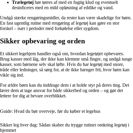
Trælegetøj
bør tørres af med en fugtig klud og eventuelt
desinficeres med en mild opløsning af eddike og vand.
Undgå stærke rengøringsmidler, da rester kan være skadelige for børn.
En fast ugentlig rutine med rengøring af legetøj kan gøre en stor
forskel – især i perioder med forkølelse eller sygdom.
Sikker opbevaring og orden
Et sikkert legehjem handler også om, hvordan legetøjet opbevares.
Brug kasser med låg, der ikke kan klemme små fingre, og undgå tunge
kasser, som børnene selv skal løfte. Hvis du har legetøj med snore,
tråde eller ledninger, så sørg for, at de ikke hænger frit, hvor børn kan
vikle sig ind.
For ældre børn kan du inddrage dem i at holde styr på deres ting. Det
lærer dem at tage ansvar for både sikkerhed og orden – og gør det
lettere for dig at bevare overblikket.
Guide: Hvad du bør overveje, før du køber et legehus
Sikker leg hver dag: Sådan skaber du trygge rutiner omkring legetøj i
hjemmet