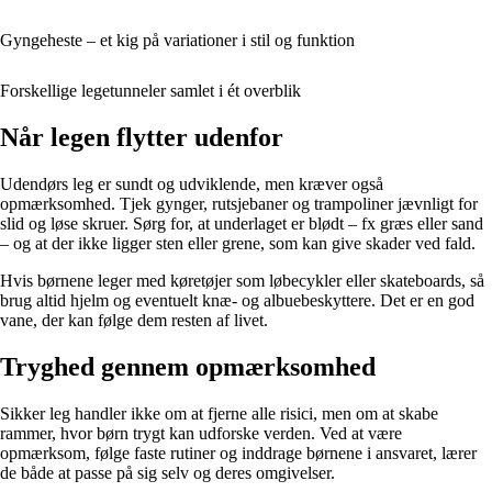
Gyngeheste – et kig på variationer i stil og funktion
Forskellige legetunneler samlet i ét overblik
Når legen flytter udenfor
Udendørs leg er sundt og udviklende, men kræver også
opmærksomhed. Tjek gynger, rutsjebaner og trampoliner jævnligt for
slid og løse skruer. Sørg for, at underlaget er blødt – fx græs eller sand
– og at der ikke ligger sten eller grene, som kan give skader ved fald.
Hvis børnene leger med køretøjer som løbecykler eller skateboards, så
brug altid hjelm og eventuelt knæ- og albuebeskyttere. Det er en god
vane, der kan følge dem resten af livet.
Tryghed gennem opmærksomhed
Sikker leg handler ikke om at fjerne alle risici, men om at skabe
rammer, hvor børn trygt kan udforske verden. Ved at være
opmærksom, følge faste rutiner og inddrage børnene i ansvaret, lærer
de både at passe på sig selv og deres omgivelser.