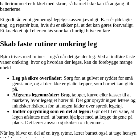
batterirummet er lukket med skrue, så barnet ikke kan få adgang til
batterierne.
Et godt råd er at gennemgå legetøjskassen jævnligt. Kassér ødelagte
ting, og reparér kun, hvis du er sikker på, at det kan gøres forsvarligt.
Et knækket hjul eller en løs snor kan hurtigt blive en fare.
Skab faste rutiner omkring leg
Børn trives med rutiner – også når det gælder leg. Ved at indføre faste
vaner omkring, hvor og hvordan der leges, kan du forebygge mange
uheld.
Leg på sikre overflader:
Sørg for, at gulvet er ryddet for små
genstande, og at der ikke er glatte tæpper, som barnet kan glide
på.
Afgræns legeområder:
Brug tæpper, kurve eller kasser til at
markere, hvor legetøjet hører til. Det gør oprydningen lettere og
mindsker risikoen for, at nogen falder over spredt legetøj.
Indfør oprydning som en del af legen:
Gør det til en vane, at
legen afsluttes med, at barnet hjælper med at lægge tingene på
plads. Det lærer ansvar og skaber ro i hjemmet.
Når leg bliver en del af en tryg rytme, lærer barnet også at tage hensyn