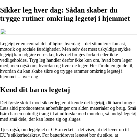
Sikker leg hver dag: Sådan skaber du
trygge rutiner omkring legetøj i hjemmet
Legetøj er en central del af børns hverdag – det stimulerer fantasi,
motorik og sociale færdigheder. Men selv det mest uskyldige stykke
legetøj kan udgøre en risiko, hvis det bruges forkert eller ikke
vedligeholdes. Tryg leg handler derfor ikke kun om, hvad børn leger
med, men også om, hvordan og hvor de leger. Her får du en guide til,
hvordan du kan skabe sikre og trygge rammer omkring legetøj i
hjemmet – hver dag.
Kend dit barns legetøj
Det første skridt mod sikker leg er at kende det legetøj, dit barn bruger.
Læs altid producentens anbefalinger om alder, materialer og brug. Små
børn har en naturlig trang til at udforske med munden, så undgå legetøj
med små dele, der kan løsne sig og sluges.
Tjek også, om legetøjet er CE-mærket – det viser, at det lever op til
EU’s sikkerhedskrav. For batteridrevet legetøj bør du sikre, at