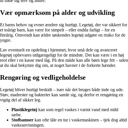
til både sig selv og andre.
Vær opmærksom på alder og udvikling
Et barns behov og evner ændrer sig hurtigt. Legetøj, der var sikkert for
et toårigt barn, kan være for simpelt – eller endda farligt – for en
fireårig. Omvendt kan ældre søskendes legetøj udgøre en risiko for de
yngre.
Lav eventuelt en opdeling i hjemmet, hvor små dele og avanceret
legetøj opbevares utilgængeligt for de mindste. Det kan være i en høj
reol eller i en kasse med låg. På den måde kan alle børn lege frit – uden
at du skal bekymre dig om, at noget havner i de forkerte hænder.
Rengøring og vedligeholdelse
Legetøj bliver hurtigt beskidt – især når det bruges både inde og ude.
Støv, madrester og bakterier kan samle sig, og derfor er rengøring en
vigtig del af sikker leg.
Plastiklegetøj
kan som regel vaskes i varmt vand med mild
sæbe.
Stofbamser
kan ofte tåle en tur i vaskemaskinen – tjek dog altid
vaskeanvisningen.